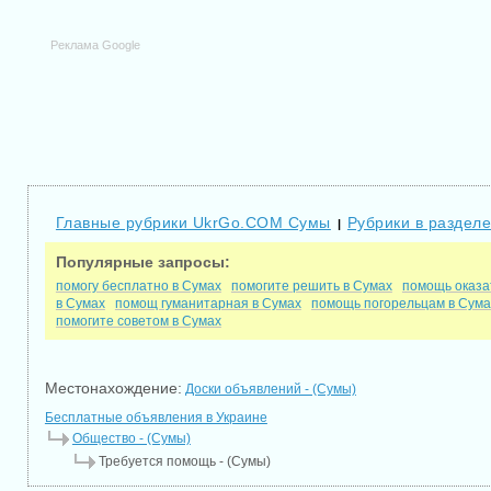
Реклама Google
Главные рубрики UkrGo.COM Сумы
Рубрики в раздел
|
Популярные запросы:
помогу бесплатно в Сумах
помогите решить в Сумах
помощь оказа
в Сумах
помощ гуманитарная в Сумах
помощь погорельцам в Сума
помогите советом в Сумах
Местонахождение:
Доски объявлений - (Сумы)
Бесплатные объявления в Украине
Общество - (Сумы)
Требуется помощь - (Сумы)