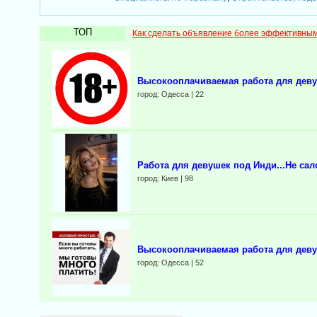
ТОП
Как сделать объявление более эффективны
Выcокооплачиваeмая работа для деву
город: Одесса | 22
Работа для девушек под Инди...Не сал
город: Киев | 98
Выcокооплачиваемая работа для деву
город: Одесса | 52