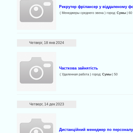
Рекрутер фрілансер у віддаленому ф
( Менеджеры среднего звена ) город:
Сумы
| 60
Четверг, 18 янв 2024
Чaсткoва зайнятість
( Удаленная работа ) город:
Сумы
| 50
Четверг, 14 дек 2023
Дистанційний менеджер по персонал