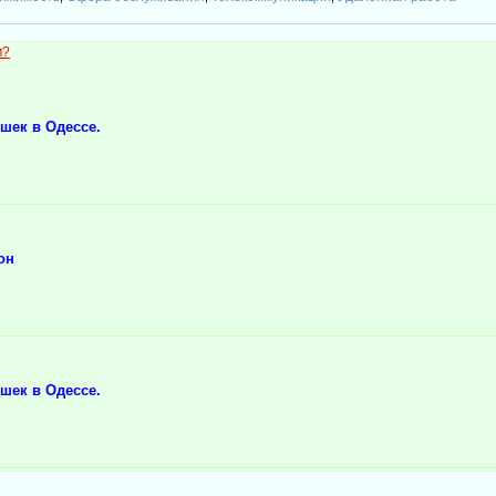
м?
шек в Одессе.
он
шек в Одессе.