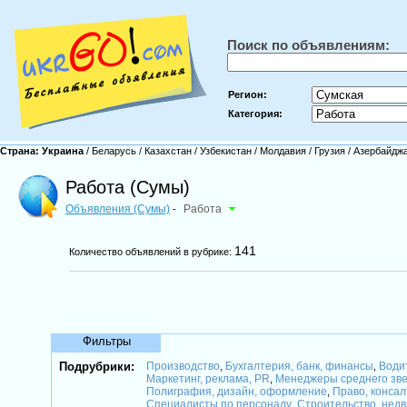
Поиск по объявлениям:
Регион:
Категория:
Страна:
Украина
/
Беларусь
/
Казахстан
/
Узбекистан
/
Молдавия
/
Грузия
/
Азербайдж
Работа (Сумы)
Объявления (Сумы)
Работа
-
141
Количество объявлений в рубрике:
Фильтры
Подрубрики:
Производство
Бухгалтерия, банк, финансы
Води
,
,
Маркетинг, реклама, PR
Менеджеры среднего зв
,
Полиграфия, дизайн, оформление
Право, консал
,
Специалисты по персоналу
Строительство, нед
,