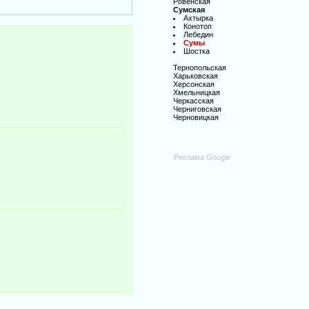
Ровенская
Сумская
Ахтырка
Конотоп
Лебедин
Сумы
Шостка
Тернопольская
Харьковская
Херсонская
Хмельницкая
Черкасская
Черниговская
Черновицкая
Реклама Google