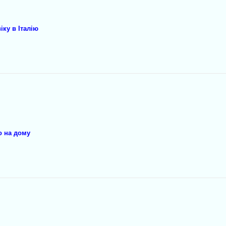
ку в Італію
о на дому