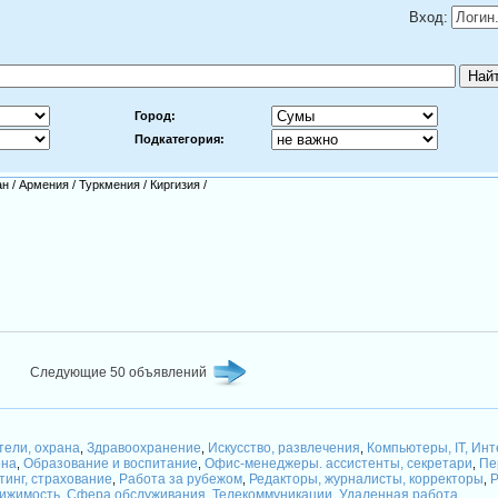
Вход:
Город:
Подкатегория:
ан
/
Армения
/
Туркмения
/
Киргизия
/
Следующие 50 объявлений
тели, охрана
Здравоохранение
Искусство, развлечения
Компьютеры, IT, Ин
,
,
,
ена
Образование и воспитание
Офис-менеджеры. ассистенты, секретари
Пе
,
,
,
тинг, страхование
Работа за рубежом
Редакторы, журналисты, корректоры
Р
,
,
,
вижимость
Сфера обслуживания
Телекоммуникации
Удаленная работа
,
,
,