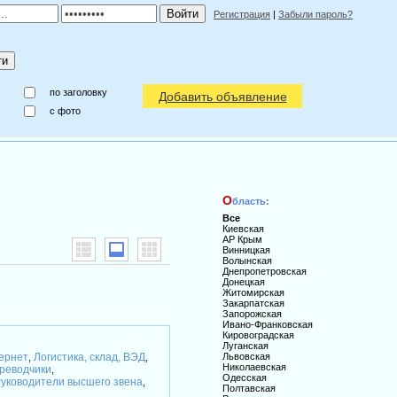
Регистрация
|
Забыли пароль?
по заголовку
Добавить объявление
c фото
О
бласть:
Все
Киевская
АР Крым
Винницкая
Волынская
Днепропетровская
Донецкая
Житомирская
Закарпатская
Запорожская
Ивано-Франковская
Кировоградская
Луганская
тернет
Логистика, склад, ВЭД
Львовская
,
,
Николаевская
реводчики
,
Одесская
уководители высшего звена
,
Полтавская