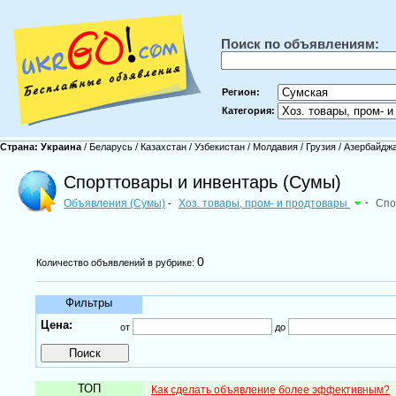
Поиск по объявлениям:
Регион:
Категория:
Страна:
Украина
/
Беларусь
/
Казахстан
/
Узбекистан
/
Молдавия
/
Грузия
/
Азербайдж
Спорттовары и инвентарь (Сумы)
Объявления (Сумы)
Хоз. товары, пром- и продтовары
-
Спо
-
0
Количество объявлений в рубрике:
Фильтры
Цена:
от
до
ТОП
Как сделать объявление более эффективным?