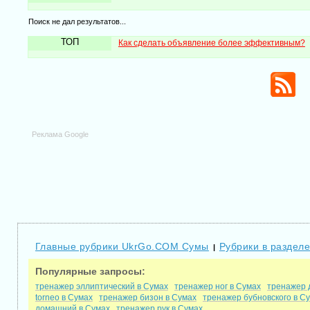
Поиск не дал результатов...
ТОП
Как сделать объявление более эффективным?
Реклама Google
Главные рубрики UkrGo.COM Сумы
Рубрики в разделе
|
Популярные запросы:
тренажер эллиптический в Сумах
тренажер ног в Сумах
тренажер 
torneo в Сумах
тренажер бизон в Сумах
тренажер бубновского в С
домашний в Сумах
тренажер рук в Сумах