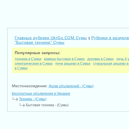
Главные рубрики UkrGo.COM Сумы
Рубрики в раздел
|
"Бытовая техника" Сумы
Популярные запросы:
техника в Сумах
камера бытовая в Сумах
духовка в Сумах
печь б 
электрическую в Сумах
печи дешево в Сумах
стиральная дешево в
в Сумах
Местонахождение:
Доски объявлений - (Сумы)
Бесплатные объявления в Украине
Техника - (Сумы)
Бытовая техника - (Сумы)