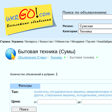
Поиск по объявлениям:
Регион:
Категория:
Страна:
Украина
/
Беларусь
/
Казахстан
/
Узбекистан
/
Молдавия
/
Грузия
/
Азербайдж
Бытовая техника (Сумы)
Объявления (Сумы)
Техника
-
Бытовая техника
-
1
Количество объявлений в рубрике:
Фильтры
Тип:
пылесосы
посудомоечные машины
микроволновые п
,
,
другое
стиральные машины
холодильники
электроп
,
,
,
Цена:
от
до