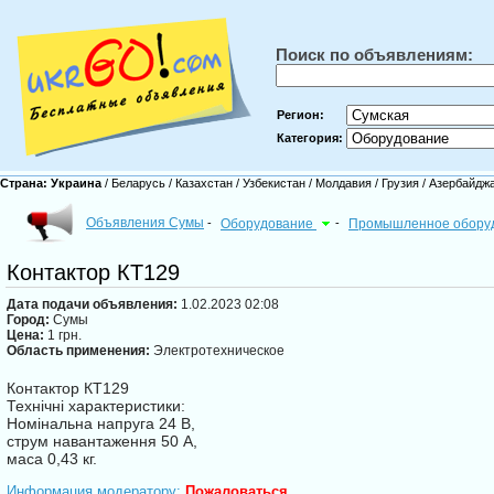
Поиск по объявлениям:
Регион:
Категория:
Страна:
Украина
/
Беларусь
/
Казахстан
/
Узбекистан
/
Молдавия
/
Грузия
/
Азербайдж
Объявления Сумы
-
Оборудование
-
Промышленное обору
Контактор КТ129
Дата подачи объявления:
1.02.2023 02:08
Город:
Сумы
Цена:
1 грн.
Область применения:
Электротехническое
Контактор КТ129
Технічні характеристики:
Номінальна напруга 24 В,
струм навантаження 50 А,
маса 0,43 кг.
Информация модератору:
Пожаловаться