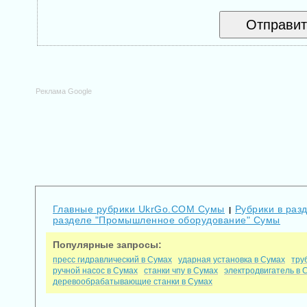
Реклама Google
Главные рубрики UkrGo.COM Сумы
Рубрики в раз
|
разделе "Промышленное оборудование" Сумы
Популярные запросы:
пресс гидравлический в Сумах
ударная установка в Сумах
тру
ручной насос в Сумах
станки чпу в Сумах
электродвигатель в 
деревообрабатывающие станки в Сумах